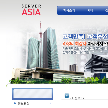
-
-
> 정보1-2
정보광장